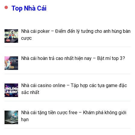
Top Nhà Cái
Nhà cái poker – Điểm đến lý tưởng cho anh hùng bàn
cược
Nhà cái hoàn trả cao nhất hiện nay – Bật mí top 3?
Nhà cái casino online – Tập hợp các tựa game đặc
sắc nhất
Nhà cái tặng tiền cược free – Khám phá không giới
hạn