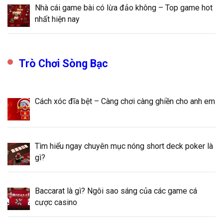
Nhà cái game bài có lừa đảo không – Top game hot
nhất hiện nay
Trò Chơi Sòng Bạc
Cách xóc đĩa bệt – Càng chơi càng ghiền cho anh em
Tìm hiểu ngay chuyên mục nóng short deck poker là
gì?
Baccarat là gì? Ngôi sao sáng của các game cá
cược casino