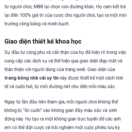
từ người chơi, M88 lại chọn con đường khác. Họ cam kết trả
lại đến 100% giá trị của cược cho người chơi, tạo ra một môi
trường công bằng và minh bạch.
Giao diện thiết kế khoa học
Sự đầu tư công phu và cẩn thận của họ đã hiện rõ trong việc
cung cấp các dịch vụ và thể hiện qua giao diện đẹp mắt và
thân thiện với người dùng của trang web. Giao diện của
trang bóng nhà cái uy tín
này được thiết kế một cách tinh
tế và cuốn hút, từ mỗi đường nét cho đến mỗi màu sắc.
Ngay từ lần đầu tiên tham gia, mỗi người chơi không thể
không bị “lôi cuốn” vào không gian đầy màu sắc và sinh
động này. Họ tạo ra một không gian trực tuyến để các anh
em có thể đặt cược và trải nghiệm một cuộc phiêu lưu kỳ