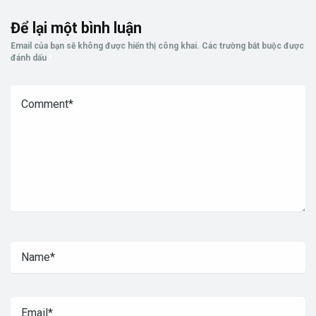
Để lại một bình luận
Email của bạn sẽ không được hiển thị công khai.
Các trường bắt buộc được
đánh dấu
*