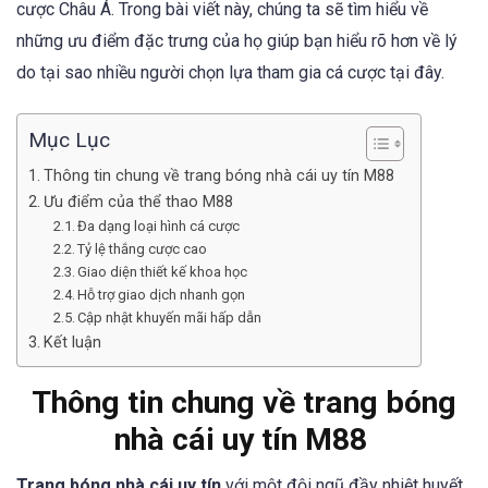
cược Châu Á. Trong bài viết này, chúng ta sẽ tìm hiểu về
những ưu điểm đặc trưng của họ giúp bạn hiểu rõ hơn về lý
do tại sao nhiều người chọn lựa tham gia cá cược tại đây.
Mục Lục
Thông tin chung về trang bóng nhà cái uy tín M88
Ưu điểm của thể thao M88
Đa dạng loại hình cá cược
Tỷ lệ thắng cược cao
Giao diện thiết kế khoa học
Hỗ trợ giao dịch nhanh gọn
Cập nhật khuyến mãi hấp dẫn
Kết luận
Thông tin chung về trang bóng
nhà cái uy tín M88
Trang bóng nhà cái uy tín
với một đội ngũ đầy nhiệt huyết