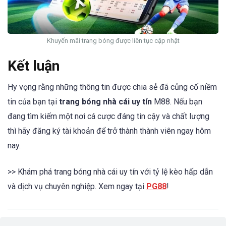
Khuyến mãi trang bóng được liên tục cập nhật
Kết luận
Hy vọng rằng những thông tin được chia sẻ đã củng cố niềm
tin của bạn tại
trang bóng nhà cái uy tín
M88. Nếu bạn
đang tìm kiếm một nơi cá cược đáng tin cậy và chất lượng
thì hãy đăng ký tài khoản để trở thành thành viên ngay hôm
nay.
>> Khám phá trang bóng nhà cái uy tín với tỷ lệ kèo hấp dẫn
và dịch vụ chuyên nghiệp. Xem ngay tại
PG88
!