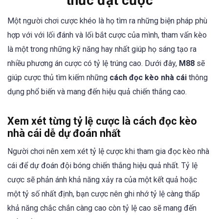
thức đặt cược
Một người chơi cược khéo là họ tìm ra những biện pháp phù
hợp với với lối đánh và lối bắt cược của mình, tham vấn kèo
là một trong những kỹ năng hay nhất giúp họ sáng tạo ra
nhiều phương án cược có tỷ lệ trúng cao. Dưới đây,
M88
sẽ
giúp cược thủ tìm kiếm những
cách đọc kèo nhà cái
thông
dụng phổ biến và mang đến hiệu quả chiến thắng cao.
Xem xét từng tỷ lệ cược là cách đọc kèo
nhà cái dễ dự đoán nhất
Người chơi nên xem xét tỷ lệ cược khi tham gia đọc kèo nhà
cái để dự đoán đội bóng chiến thắng hiệu quả nhất. Tỷ lệ
cược sẽ phản ánh khả năng xảy ra của một kết quả hoặc
một tỷ số nhất định, bạn cược nên ghi nhớ tỷ lệ càng thấp
khả năng chắc chắn càng cao còn tỷ lệ cao sẽ mang đến