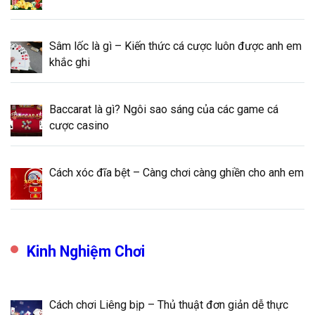
Sâm lốc là gì – Kiến thức cá cược luôn được anh em
khắc ghi
Baccarat là gì? Ngôi sao sáng của các game cá
cược casino
Cách xóc đĩa bệt – Càng chơi càng ghiền cho anh em
Kinh Nghiệm Chơi
Cách chơi Liêng bịp – Thủ thuật đơn giản dễ thực