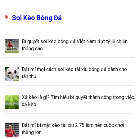
Soi Kèo Bóng Đá
Bí quyết soi kèo bóng đá Việt Nam đạt tỷ lệ chiến
thắng cao
Bật mí mọi cách soi kèo tài xỉu bóng đá dành cho
tân thủ
Xả kèo là gì? Tìm hiểu bí quyết thành công trong việc
xả kèo
Bật mí bí mật kèo tài xỉu 2.75 làm nên cuộc chơi
thắng lớn