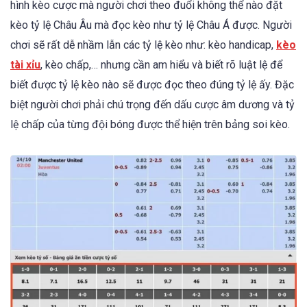
hình kèo cược mà người chơi theo đuổi không thể nào đặt
kèo tỷ lệ Châu Âu mà đọc kèo như tỷ lệ Châu Á được. Người
chơi sẽ rất dễ nhầm lẫn các tỷ lệ kèo như: kèo handicap,
kèo
tài xỉu
, kèo chấp,… nhưng cần am hiểu và biết rõ luật lệ để
biết được tỷ lệ kèo nào sẽ được đọc theo đúng tỷ lệ ấy. Đặc
biệt người chơi phải chú trọng đến dấu cược âm dương và tỷ
lệ chấp của từng đội bóng được thể hiện trên bảng soi kèo.