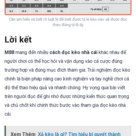
Cần am hiểu và biết rõ luật lệ để biết được tỷ lệ kèo nào sẽ được đọc
theo đúng tỷ lệ ấy
Lời kết
M88
mang đến nhiều
cách đọc kèo nhà cái
khác nhau để
người chơi có thể học hỏi và vận dụng vào cá cược đúng
trường hợp và đúng mục đích tham gia. Trải nghiệm đọc kèo
chính là biện pháp nâng cao kinh nghiệm và tay nghề chơi cá
độ thể thao hiệu quả và nhanh chóng. Hy vọng qua bài viết
trên người đọc để ghi nhớ được những kiến thức quan trọng
và chủ chốt khi chính thức bước vào tham gia đọc kèo nhà
cái.
Xem Thêm
Xả kèo là gì? Tìm hiểu bí quyết thành