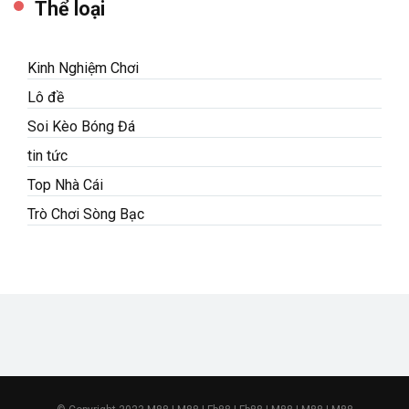
Thể loại
Kinh Nghiệm Chơi
Lô đề
Soi Kèo Bóng Đá
tin tức
Top Nhà Cái
Trò Chơi Sòng Bạc