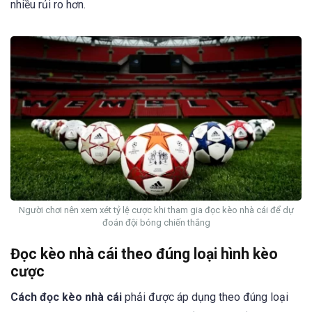
nhiều rủi ro hơn.
Người chơi nên xem xét tỷ lệ cược khi tham gia đọc kèo nhà cái để dự
đoán đội bóng chiến thắng
Đọc kèo nhà cái theo đúng loại hình kèo
cược
Cách đọc kèo nhà cái
phải được áp dụng theo đúng loại