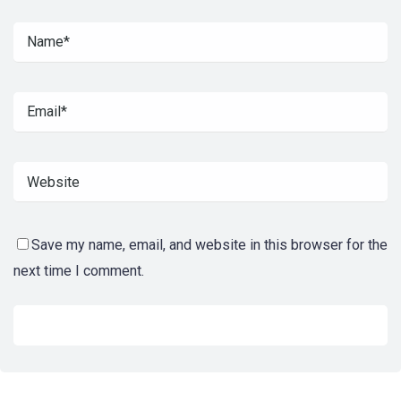
Save my name, email, and website in this browser for the
next time I comment.