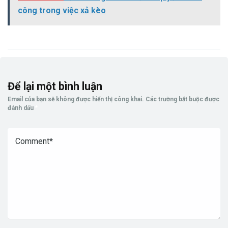
công trong việc xả kèo
Để lại một bình luận
Email của bạn sẽ không được hiển thị công khai.
Các trường bắt buộc được
đánh dấu
*