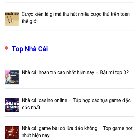
Cược xiên là gì mà thu hút nhiều cược thủ trên toàn
thế giới
Top Nhà Cái
Nhà cái hoàn trả cao nhất hiện nay – Bật mí top 3?
Nhà cái casino online – Tập hợp các tựa game đặc
sắc nhất
Nhà cái game bài có lừa đảo không – Top game hot
nhất hiện nay