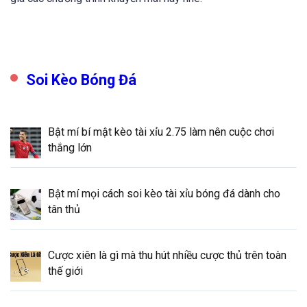
Soi Kèo Bóng Đá
Bật mí bí mật kèo tài xỉu 2.75 làm nên cuộc chơi
thắng lớn
Bật mí mọi cách soi kèo tài xỉu bóng đá dành cho
tân thủ
Cược xiên là gì mà thu hút nhiều cược thủ trên toàn
thế giới