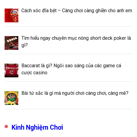
Cách xóc đĩa bệt – Càng chơi càng ghiền cho anh em
Tìm hiểu ngay chuyên mục nóng short deck poker là
gì?
Baccarat là gì? Ngôi sao sáng của các game cá
cược casino
Bài tứ sắc là gì mà người chơi càng chơi, càng mê?
Kinh Nghiệm Chơi