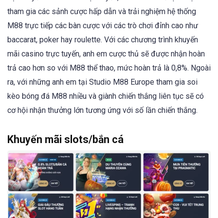
tham gia các sảnh cược hấp dẫn và trải nghiệm hệ thống
M88 trực tiếp các bàn cược với các trò chơi đỉnh cao như
baccarat, poker hay roulette. Với các chương trình khuyến
mãi casino trực tuyến, anh em cược thủ sẽ được nhận hoàn
trả cao hơn so với M88 thể thao, mức hoàn trả là 0,8%. Ngoài
ra, với những anh em tại Studio M88 Europe tham gia soi
kèo bóng đá M88 nhiều và giành chiến thắng liên tục sẽ có
cơ hội nhận thưởng lớn tương ứng với số lần chiến thắng.
Khuyến mãi slots/bắn cá