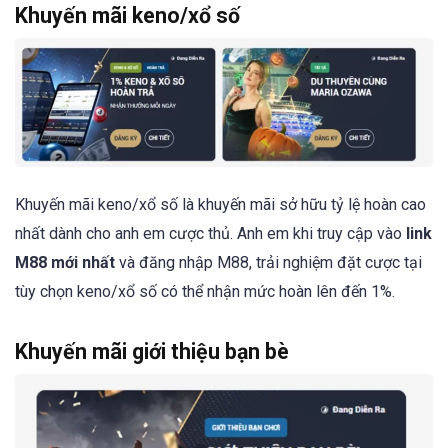
Khuyến mãi keno/xổ số
Khuyến mãi keno/xổ số là khuyến mãi sở hữu tỷ lệ hoàn cao
nhất dành cho anh em cược thủ. Anh em khi truy cập vào
link
M88 mới nhất
và đăng nhập M88, trải nghiệm đặt cược tại
tùy chọn keno/xổ số có thể nhận mức hoàn lên đến 1%.
Khuyến mãi giới thiệu bạn bè