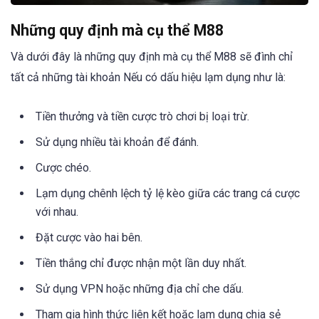
Những quy định mà cụ thể M88
Và dưới đây là những quy định mà cụ thể M88 sẽ đình chỉ
tất cả những tài khoản Nếu có dấu hiệu lạm dụng như là:
Tiền thưởng và tiền cược trò chơi bị loại trừ.
Sử dụng nhiều tài khoản để đánh.
Cược chéo.
Lạm dụng chênh lệch tỷ lệ kèo giữa các trang cá cược
với nhau.
Đặt cược vào hai bên.
Tiền thắng chỉ được nhận một lần duy nhất.
Sử dụng VPN hoặc những địa chỉ che dấu.
Tham gia hình thức liên kết hoặc lạm dụng chia sẻ