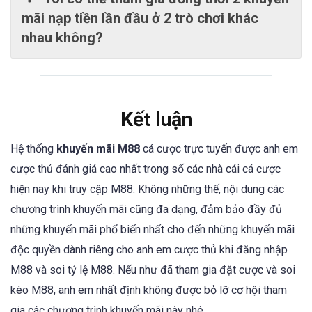
mãi nạp tiền lần đầu ở 2 trò chơi khác
nhau không?
Kết luận
Hệ thống
khuyến mãi M88
cá cược trực tuyến được anh em
cược thủ đánh giá cao nhất trong số các nhà cái cá cược
hiện nay khi truy cập M88. Không những thế, nội dung các
chương trình khuyến mãi cũng đa dạng, đảm bảo đầy đủ
những khuyến mãi phổ biến nhất cho đến những khuyến mãi
độc quyền dành riêng cho anh em cược thủ khi đăng nhập
M88 và soi tỷ lệ M88. Nếu như đã tham gia đặt cược và soi
kèo M88, anh em nhất định không được bỏ lỡ cơ hội tham
gia các chương trình khuyến mãi này nhé.