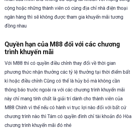
cộng hoặc những thành viên có cùng địa chỉ nhà điện thoại
ngân hàng thì sẽ không được tham gia khuyến mãi tương
đồng nhau
Quyền hạn của M88 đối với các chương
trình khuyến mãi
Với M88 thì có quyền điều chỉnh thay đổi về thời gian
phương thức nhận thưởng các tỷ lệ thưởng tại thời điểm bất
kì hoặc điều chỉnh Cũng có thể là hủy bỏ mà không cần
thông báo trước ngoài ra với các chương trình khuyến mãi
này chỉ mang tính chất là giải trí dành cho thành viên của
M88 Chính vì thế nếu có hành vi trục lợi nào đối với bất cứ
chương trình nào thì Tám có quyền đình chỉ tài khoản đó Hòa
chương trình khuyến mãi đó nhé