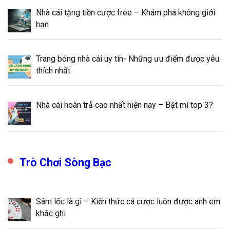
Nhà cái tặng tiền cược free – Khám phá không giới
hạn
Trang bóng nhà cái uy tín- Những ưu điểm được yêu
thích nhất
Nhà cái hoàn trả cao nhất hiện nay – Bật mí top 3?
Trò Chơi Sòng Bạc
Sâm lốc là gì – Kiến thức cá cược luôn được anh em
khắc ghi