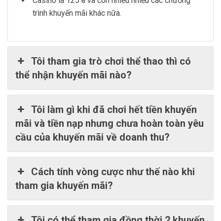
Casino là 125% và còn nhiều nhiều các chương
trình khuyến mãi khác nữa.
Tôi tham gia trò chơi thể thao thì có
thể nhận khuyến mãi nào?
Tôi làm gì khi đã chơi hết tiền khuyến
mãi và tiền nạp nhưng chưa hoàn toàn yêu
cầu của khuyến mãi về doanh thu?
Cách tính vòng cược như thế nào khi
tham gia khuyến mãi?
Tôi có thể tham gia đồng thời 2 khuyến