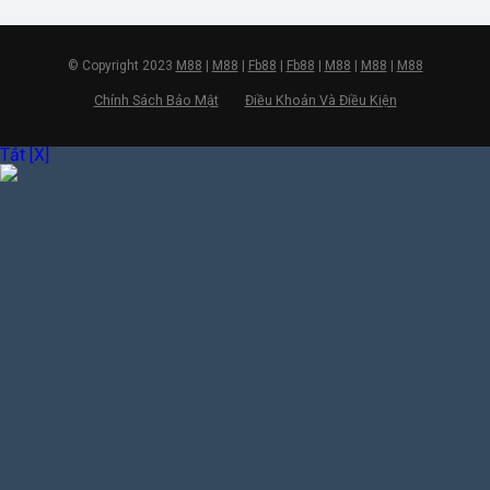
© Copyright 2023
M88
|
M88
|
Fb88
|
Fb88
|
M88
|
M88
|
M88
Chính Sách Bảo Mật
Điều Khoản Và Điều Kiện
Tắt [X]