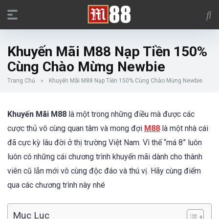
Khuyến Mãi M88 Nạp Tiền 150%
Cùng Chào Mừng Newbie
Trang Chủ
»
Khuyến Mãi M88 Nạp Tiền 150% Cùng Chào Mừng Newbie
Khuyến Mãi M88
là một trong những điều mà được các
cược thủ vô cùng quan tâm và mong đợi
M88
là một nhà cái
đã cực kỳ lâu đời ở thị trường Việt Nam. Vì thế “má 8” luôn
luôn có những cái chương trình khuyến mãi dành cho thành
viên cũ lẫn mới vô cùng độc đáo và thú vị. Hãy cùng điểm
qua các chương trình này nhé
Mục Lục