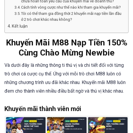
chưa hoàn toàn yêu cầu của khuyến mãi về doanh thu?
Cách tính vòng cược như thế nào khi tham gia khuyến mãi?
Tôi có thể tham gia đồng thời 2 khuyến mãi nạp tiền lần đầu
ở 2 trò chơi khác nhau không?
Kết luận
Khuyến Mãi M88 Nạp Tiền 150%
Cùng Chào Mừng Newbie
Và dưới đây là những thông ti thú vị và chi tiết đối với từng
trò chơi cá cược cụ thể. Ứng với mỗi trò chơi M88 luôn có
những chương trình ưu đãi khác nhau. Khuyến mãi M88 luôn
đem cho thành viên nhiều điều bất ngờ và thú vị khác nhau.
Khuyến mãi thành viên mới