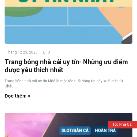
Tháng 12 23, 2023
0
Trang bóng nhà cái uy tín- Những ưu điểm
được yêu thích nhất
Trang bóng nhà cái uy tín M88 là một tên tuổi đáng tin cậy xuất hiện từ
Châu ...
Đọc thêm »
Top Nhà Cái