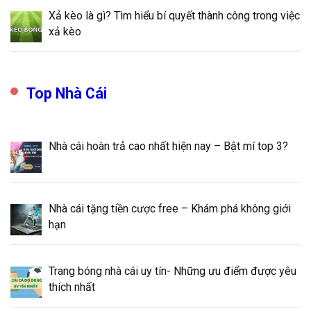
Xả kèo là gì? Tìm hiểu bí quyết thành công trong việc
xả kèo
Top Nhà Cái
Nhà cái hoàn trả cao nhất hiện nay – Bật mí top 3?
Nhà cái tặng tiền cược free – Khám phá không giới
hạn
Trang bóng nhà cái uy tín- Những ưu điểm được yêu
thích nhất