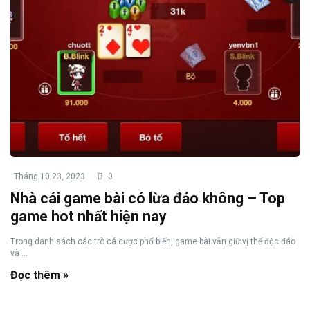
Tháng 10 23, 2023
0
Nhà cái game bài có lừa đảo không – Top
game hot nhất hiện nay
Trong danh sách các trò cá cược phổ biến, game bài vẫn giữ vị thế độc đáo
và ...
Đọc thêm »