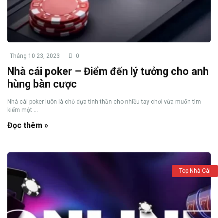
Tháng 10 23, 2023
0
Nhà cái poker – Điểm đến lý tưởng cho anh
hùng bàn cược
Nhà cái poker luôn là chỗ dựa tinh thần cho nhiều tay chơi vừa muốn tìm
kiếm một ...
Đọc thêm »
Top Nhà Cái