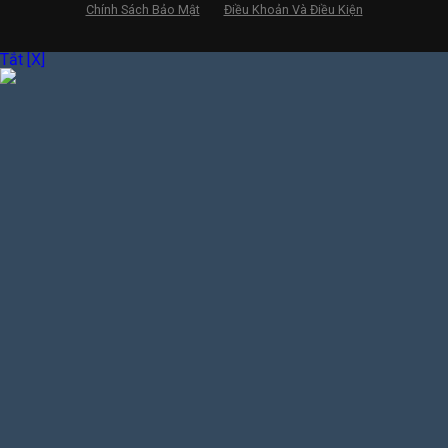
Chính Sách Bảo Mật
Điều Khoản Và Điều Kiện
Tắt [X]