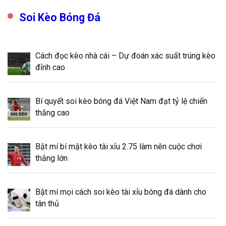
Soi Kèo Bóng Đá
Cách đọc kèo nhà cái – Dự đoán xác suất trúng kèo
đỉnh cao
Bí quyết soi kèo bóng đá Việt Nam đạt tỷ lệ chiến
thắng cao
Bật mí bí mật kèo tài xỉu 2.75 làm nên cuộc chơi
thắng lớn
Bật mí mọi cách soi kèo tài xỉu bóng đá dành cho
tân thủ