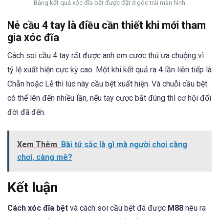
Bảng kết quả xóc đĩa bệt được đặt ở góc trái màn hình
Né cầu 4 tay là điều cần thiết khi mới tham
gia xóc đĩa
Cách soi cầu 4 tay rất được anh em cược thủ ưa chuộng vì
tỷ lệ xuất hiện cực kỳ cao. Một khi kết quả ra 4 lần liên tiếp là
Chẵn hoặc Lẻ thì lúc này cầu bệt xuất hiện. Và chuỗi cầu bệt
có thể lên đến nhiều lần, nếu tay cược bắt đúng thì cơ hội đổi
đời đã đến.
Xem Thêm
Bài tứ sắc là gì mà người chơi càng
chơi, càng mê?
Kết luận
Cách xóc đĩa bệt
và cách soi cầu bệt đã được
M88
nêu ra