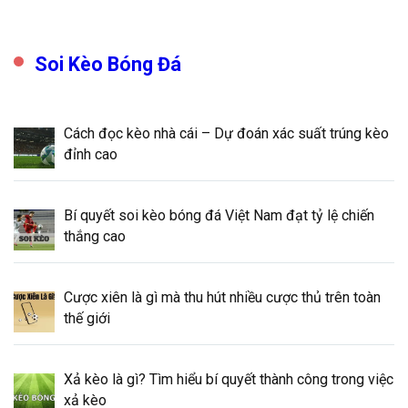
Soi Kèo Bóng Đá
Cách đọc kèo nhà cái – Dự đoán xác suất trúng kèo
đỉnh cao
Bí quyết soi kèo bóng đá Việt Nam đạt tỷ lệ chiến
thắng cao
Cược xiên là gì mà thu hút nhiều cược thủ trên toàn
thế giới
Xả kèo là gì? Tìm hiểu bí quyết thành công trong việc
xả kèo