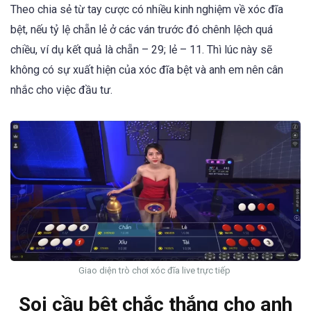
Theo chia sẻ từ tay cược có nhiều kinh nghiệm về xóc đĩa
bệt, nếu tỷ lệ chẵn lẻ ở các ván trước đó chênh lệch quá
chiều, ví dụ kết quả là chẵn – 29; lẻ – 11. Thì lúc này sẽ
không có sự xuất hiện của xóc đĩa bệt và anh em nên cân
nhắc cho việc đầu tư.
Giao diện trò chơi xóc đĩa live trực tiếp
Soi cầu bệt chắc thắng cho anh