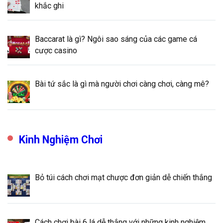
khắc ghi
Baccarat là gì? Ngôi sao sáng của các game cá
cược casino
Bài tứ sắc là gì mà người chơi càng chơi, càng mê?
Kinh Nghiệm Chơi
Bỏ túi cách chơi mạt chược đơn giản dễ chiến thắng
Cách chơi bài 6 lá dễ thắng với những kinh nghiệm