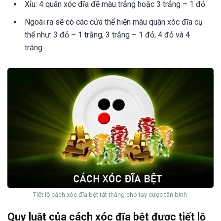
Xỉu: 4 quân xóc đĩa đề màu trắng hoặc 3 trắng – 1 đỏ
Ngoài ra sẽ có các cửa thể hiện màu quân xóc đĩa cụ
thể như: 3 đỏ – 1 trắng; 3 trắng – 1 đỏ; 4 đỏ và 4
trắng
Tiết lộ cách xóc đĩa bệt tất thắng cho tay cược tân binh
Quy luật của cách xóc đĩa bệt được tiết lộ