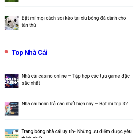
Bật mí mọi cách soi kèo tài xỉu bóng đá dành cho
tân thủ
Top Nhà Cái
Nhà cái casino online – Tập hợp các tựa game đặc
sắc nhất
Nhà cái hoàn trả cao nhất hiện nay – Bật mí top 3?
Trang bóng nhà cái uy tín- Những ưu điểm được yêu