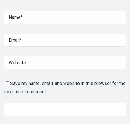
Save my name, email, and website in this browser for the
next time I comment.