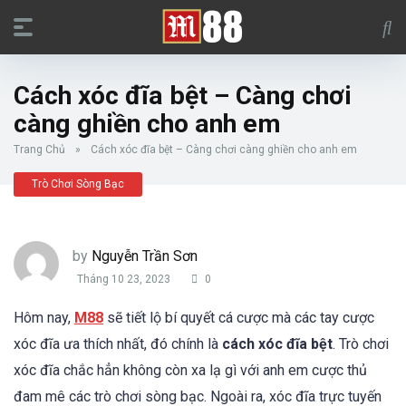
Cách xóc đĩa bệt – Càng chơi
càng ghiền cho anh em
Trang Chủ
»
Cách xóc đĩa bệt – Càng chơi càng ghiền cho anh em
Trò Chơi Sòng Bạc
by
Nguyễn Trần Sơn
Tháng 10 23, 2023
0
Hôm nay,
M88
sẽ tiết lộ bí quyết cá cược mà các tay cược
xóc đĩa ưa thích nhất, đó chính là
cách xóc đĩa bệt
. Trò chơi
xóc đĩa chắc hẳn không còn xa lạ gì với anh em cược thủ
đam mê các trò chơi sòng bạc. Ngoài ra, xóc đĩa trực tuyến