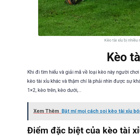
Kèo tài xỉu bị nhiề
Kèo tà
Khi đi tìm hiểu và giải mã về loại kèo này người chơ
kèo tài xỉu khác và thậm chí là phải nhìn được sự kh
1×2, kèo trên, kèo dưới,…
Xem Thêm
Bật mí mọi cách soi kèo tài xỉu b
Điểm đặc biệt của kèo tài xỉ