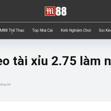
M88 Thể Thao
Top Nhà Cái
Kinh Nghiệm Chơi
Soi Kè
èo tài xỉu 2.75 làm 
hắng lớn