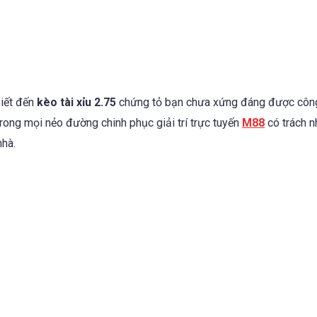
biết đến
kèo tài xỉu 2.75
chứng tỏ bạn chưa xứng đáng được công
rong mọi nẻo đường chinh phục giải trí trực tuyến
M88
có trách 
nhà.