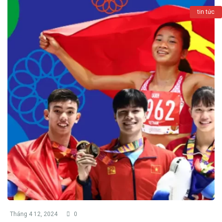
tin tức
Tháng 4 12, 2024
0