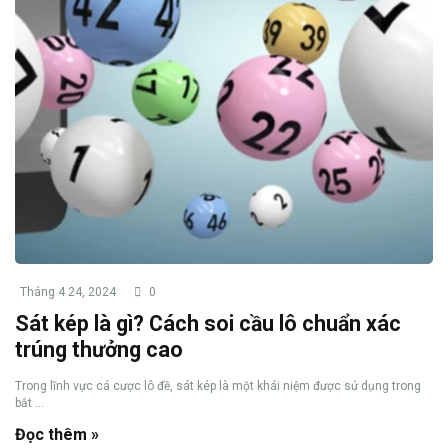
Tháng 4 24, 2024
0
Sát kép là gì? Cách soi cầu lô chuẩn xác
trúng thưởng cao
Trong lĩnh vực cá cược lô đề, sát kép là một khái niệm được sử dụng trong
bắt ...
Đọc thêm »