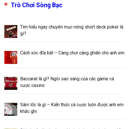
Trò Chơi Sòng Bạc
Tìm hiểu ngay chuyên mục nóng short deck poker là
gì?
Cách xóc đĩa bệt – Càng chơi càng ghiền cho anh em
Baccarat là gì? Ngôi sao sáng của các game cá
cược casino
Sâm lốc là gì – Kiến thức cá cược luôn được anh em
khắc ghi