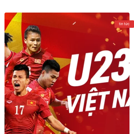
tin tức