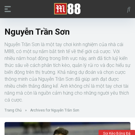
Nguyễn Trần Sơn
Nguyễn Trần Sơn là một tay chơi kinh nghiệm của nhà cái
M88, có một sự nắm bắt tinh tế về thế giới cá cược. Với
nhiều năm hoạt động trong lĩnh vực này, anh đã tích luỹ kiến
thức sâu về cách phân tích kèo, quản lý rủi ro và đọc hiểu sự
biến động trên thị trường. Khả năng dự đoán và chọn cược
thông minh của Nguyễn Trần Sơn đã giúp anh đạt được
nhiều chiến thắng đáng kể. Anh không chỉ là một tay chơi tài
năng mà còn là nguồn cảm hứng cho những người yêu thích
cá cược.
Trang Chủ
»
Archives for Nguyễn Trần Sơn
Soi Kèo Bóng Đá