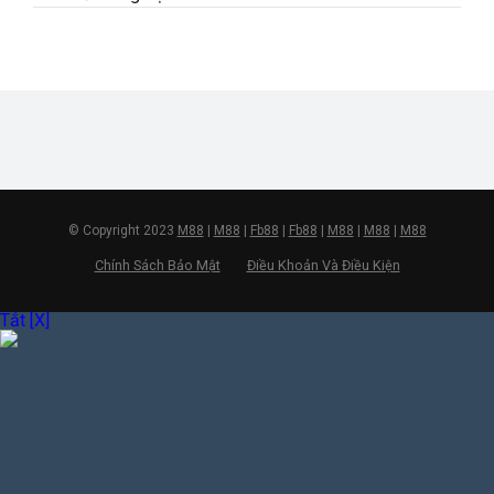
© Copyright 2023
M88
|
M88
|
Fb88
|
Fb88
|
M88
|
M88
|
M88
Chính Sách Bảo Mật
Điều Khoản Và Điều Kiện
Tắt [X]