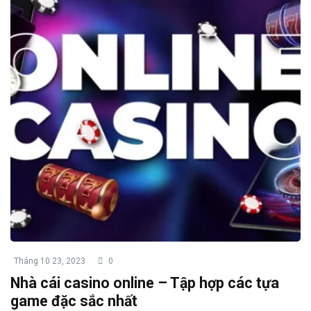
Tháng 10 23, 2023
0
Nhà cái casino online – Tập hợp các tựa
game đặc sắc nhất