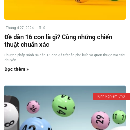
Tháng 4 27, 2024
0
Đề dàn 16 con là gì? Cùng những chiến
thuật chuẩn xác
Phương pháp đánh đề dàn 16 con đã trở nên phổ biến và quen thuộc với các
chuyên ...
Đọc thêm »
Kinh Nghiệm Chơi