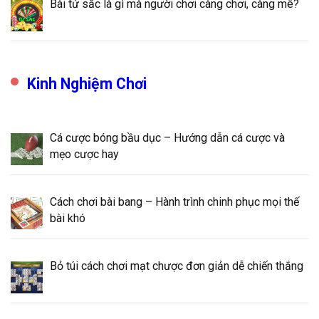
Bài tứ sắc là gì mà người chơi càng chơi, càng mê?
Kinh Nghiệm Chơi
Cá cược bóng bầu dục – Hướng dẫn cá cược và
mẹo cược hay
Cách chơi bài bang – Hành trình chinh phục mọi thế
bài khó
Bỏ túi cách chơi mạt chược đơn giản dễ chiến thắng