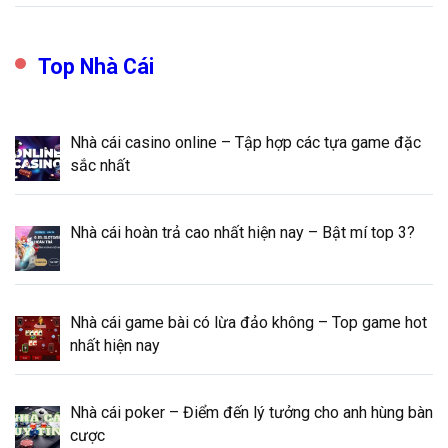
Top Nhà Cái
Nhà cái casino online – Tập hợp các tựa game đặc
sắc nhất
Nhà cái hoàn trả cao nhất hiện nay – Bật mí top 3?
Nhà cái game bài có lừa đảo không – Top game hot
nhất hiện nay
Nhà cái poker – Điểm đến lý tưởng cho anh hùng bàn
cược