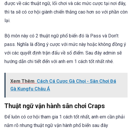
được về các thuật ngữ, lối chơi và các mức cược tại nơi đây,
thì ta sẽ có cơ hội giành chiến thắng cao hơn so với phần còn
lại.
Bộ môn này có 2 thuật ngữ phổ biến đó là Pass và Don’t
pass. Nghĩa là đồng ý cược với mức này hoặc không đồng ý
với các quyết định trận đấu về số điểm. Sau đây admin sẽ
hướng dẫn chi tiết đến với anh em 1 cách tốt nhất nhé.
Xem Thêm
Cách Cá Cược Gà Chọi - Sân Chơi Đá
Gà Kungfu Châu Á
Thuật ngữ vận hành sân chơi Craps
Để luôn có cơ hội tham gia 1 cách tốt nhất, anh em cần phải
nắm rõ nhưng thuật ngữ vận hành phổ biến sau đây