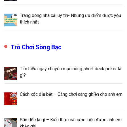
Trang bóng nhà cái uy tín- Những ưu điểm được yêu
thích nhất
Trò Chơi Sòng Bạc
Tìm hiểu ngay chuyên mục nóng short deck poker là
gì?
Cách xóc đĩa bệt – Càng chơi càng ghiền cho anh em
Sâm lốc là gì – Kiến thức cá cược luôn được anh em
khắc ghi