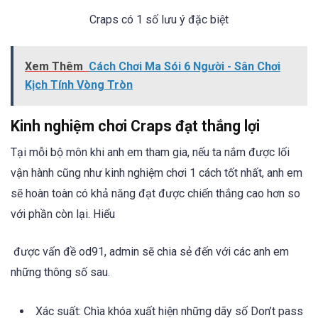
Craps có 1 số lưu ý đặc biệt
Xem Thêm
Cách Chơi Ma Sói 6 Người - Sân Chơi
Kịch Tính Vòng Tròn
Kinh nghiệm chơi Craps đạt thắng lợi
Tại mỗi bộ môn khi anh em tham gia, nếu ta nắm được lối
vận hành cũng như kinh nghiệm chơi 1 cách tốt nhất, anh em
sẽ hoàn toàn có khả năng đạt được chiến thắng cao hơn so
với phần còn lại. Hiểu
được vấn đề od91, admin sẽ chia sẻ đến với các anh em
những thông số sau.
Xác suất: Chìa khóa xuất hiện những dãy số Don’t pass