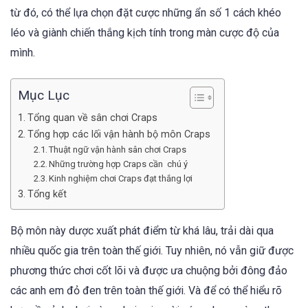
từ đó, có thể lựa chọn đặt cược những ẩn số 1 cách khéo
léo và giành chiến thắng kịch tính trong màn cược độ của
mình.
Mục Lục
Tổng quan về sân chơi Craps
Tổng hợp các lối vận hành bộ môn Craps
Thuật ngữ vận hành sân chơi Craps
Những trường hợp Craps cần chú ý
Kinh nghiệm chơi Craps đạt thắng lợi
Tổng kết
Bộ môn này dược xuất phát điểm từ khá lâu, trải dài qua
nhiều quốc gia trên toàn thế giới. Tuy nhiên, nó vẫn giữ được
phương thức chơi cốt lõi và được ưa chuộng bởi đông đảo
các anh em đỏ đen trên toàn thế giới. Và để có thể hiểu rõ