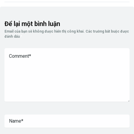
Để lại một bình luận
Email của bạn sẽ không được hiển thị công khai.
Các trường bắt buộc được
đánh dấu
*