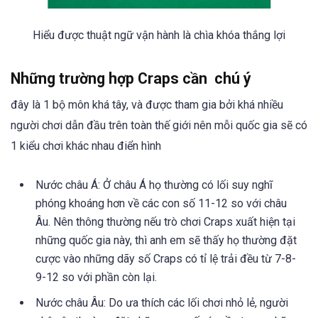
Hiểu được thuật ngữ vận hành là chìa khóa thắng lợi
Những trường hợp Craps cần chú ý
đây là 1 bộ môn khá tây, và được tham gia bởi khá nhiều
người chơi dẫn đầu trên toàn thế giới nên mỗi quốc gia sẽ có
1 kiểu chơi khác nhau điển hình
Nước châu Á: Ở châu Á họ thường có lối suy nghĩ
phóng khoáng hơn về các con số 11-12 so với châu
Âu. Nên thông thường nếu trò chơi Craps xuất hiện tại
những quốc gia này, thì anh em sẽ thấy họ thường đặt
cược vào những dãy số Craps có tỉ lệ trải đều từ 7-8-
9-12 so với phần còn lại.
Nước châu Âu: Do ưa thích các lối chơi nhỏ lẻ, người