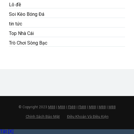
Lô đề
Soi Kèo Bóng Đá
tin tức
Top Nhà Cái
Trò Chơi Sòng Bạc
© Copyright 2023
M88
|
M88
|
Fb88
|
Fb88
|
M88
|
M88
|
M88
Chính Sách Bảo Mật
Điều Khoản Và Điều Kiện
Tắt [X]