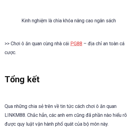
Kinh nghiệm là chìa khóa nâng cao ngân sách
>> Chơi ô ăn quan cùng nhà cái
PG88
– địa chỉ an toàn cá
cược.
Tổng kết
Qua những chia sẻ trên về tin tức cách chơi ô ăn quan
LINKM88. Chắc hẳn, các anh em cũng đã phần nào hiểu rõ
được quy luật vận hành phổ quát của bộ môn này.