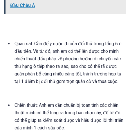
Đầu Châu Á
Quan sát: Cần để ý nước đi của đối thủ trong tổng 6 ô
đầu tiên. Và từ đó, anh em có thể lên được cho mình
chiến thuật đấu pháp về phương hướng di chuyển các
thứ hạng ô tiếp theo ra sao, sao cho có thể rã được
quân phân bổ càng nhiều càng tốt, tránh trường họp tụ
tại 1 điểm bị đối thủ gom trọn quân cờ và thua cuộc.
Chiến thuật: Anh em cần chuẩn bị toan tính các chiến
thuật mình có thể tung ra trong bàn chơi này, để từ đó
có thể giúp ta kiểm soát được và hiểu được lối thi triển
của mình 1 cách sâu sắc.