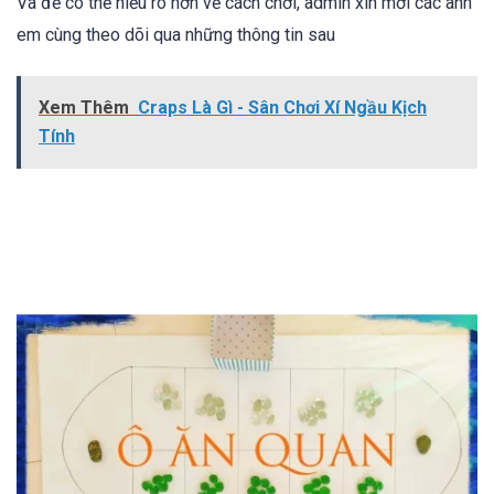
Và để có thể hiểu rõ hơn về cách chơi, admin xin mời các anh
em cùng theo dõi qua những thông tin sau
Xem Thêm
Craps Là Gì - Sân Chơi Xí Ngầu Kịch
Tính