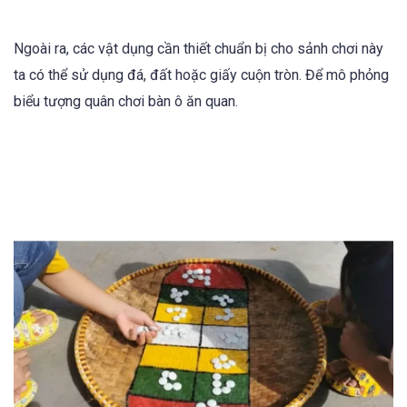
Ngoài ra, các vật dụng cần thiết chuẩn bị cho sảnh chơi này
ta có thể sử dụng đá, đất hoặc giấy cuộn tròn. Để mô phỏng
biểu tượng quân chơi bàn ô ăn quan.