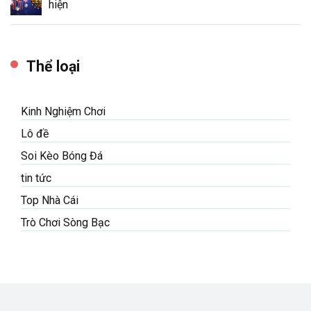
hiện
Thể loại
Kinh Nghiệm Chơi
Lô đề
Soi Kèo Bóng Đá
tin tức
Top Nhà Cái
Trò Chơi Sòng Bạc