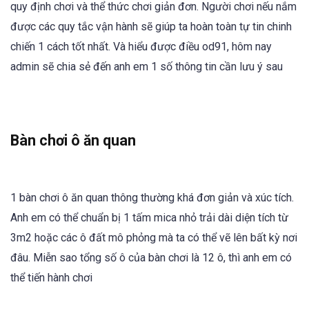
quy định chơi và thể thức chơi giản đơn. Người chơi nếu nắm
được các quy tắc vận hành sẽ giúp ta hoàn toàn tự tin chinh
chiến 1 cách tốt nhất. Và hiểu được điều od91, hôm nay
admin sẽ chia sẻ đến anh em 1 số thông tin cần lưu ý sau
Bàn chơi ô ăn quan
1 bàn chơi ô ăn quan thông thường khá đơn giản và xúc tích.
Anh em có thể chuẩn bị 1 tấm mica nhỏ trải dài diện tích từ
3m2 hoặc các ô đất mô phỏng mà ta có thể vẽ lên bất kỳ nơi
đâu. Miễn sao tổng số ô của bàn chơi là 12 ô, thì anh em có
thể tiến hành chơi